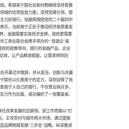
效。希望邕宁联社在新时期继续坚持普惠
领域的信贷投放力度；坚持党建引领，塑
主力好银行。张献辉围绕党的二十届四中
表示，当前南宁正处于推动经济高质量发
滋养，金融需要实体经济支撑，政府更需要
市工商业联合会携手举办的“‘政银企’座
政府的政策导向、银行的金融产品、企业
地见效，让产品精准赋能，让需求得到回
新在开幕式中致辞，并从担当、创新与共赢
宁联社以扎根南宁的定力，深刻诠释了地
是南宁人自己的银行，不仅营业网点多、
实力作为后盾，成功编织了一张覆盖省、
邕宁联社改革发展的总纲领。该工作思路以“打
标，主攻农村与城市两大市场，通过提振
造品牌跨越发展“三步走”战略，纵深推进