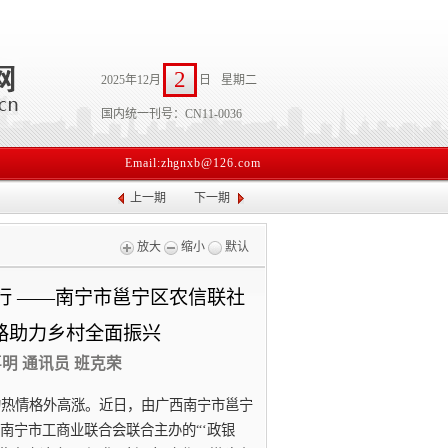
2
2025年12月
日
星期二
国内统一刊号：CN11-0036
Email:zhgnxb@126.com
上一期
下一期
放大
缩小
默认
行 ——南宁市邕宁区农信联社
作思路助力乡村全面振兴
喜明 通讯员 班克荣
的热情格外高涨。近日，由广西南宁市邕宁
南宁市工商业联合会联合主办的“‘政银