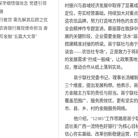
 深学细悟强信念 党建引领
村振兴与县域经济发展中取得了显著成
展
定位，夯实经营基础，持续加大对重点
行敢贷 需先解其后顾之忧
造农信品牌，努力打造地方特色的支农
农商银行展现使命担当 奋
全会精神作专题宣讲。蔡丽蓉在致辞中
展的关键阶段，企业需要金融“活水”
写金融“五篇大文章”
搭建精准对接的桥梁。邕宁联社与南宁
谈会——农信社专场”，正是致力于将
的发展需求“拧成一股绳”，让政策落
应，推动合作从纸上落到实处。
邕宁联社党委书记、理事长汤耀
三个维度，提出发展构想。他表示，邕
方金融主力军的责任与担当。邕宁联社
覆盖范围广、服务质效优，更有坚实的
市、县、乡、村的金融服务网络。
他介绍，“12385”工作思路是
造壮美广西一流特色好银行”为核心目
信心夯实基础、改革创新稳健运营、打