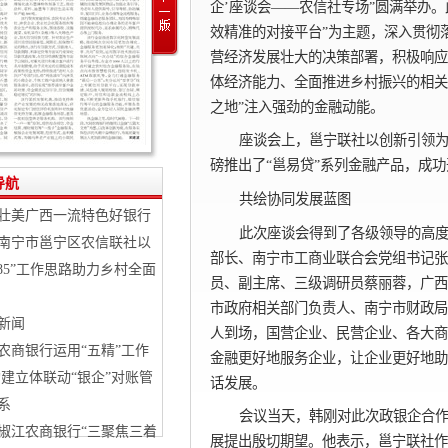
企’座谈会——农信社专场”圆满举办。
效精准的对接平台”为主题，深入贯彻
营经济发展壮大的决策部署，积极响应
体经济能力、全面推进乡村振兴的相关
之地”注入强劲的金融动能。
座谈会上，邕宁联社以创新引领为内
磅推出了“邕易贷”系列金融产品，成
导航
共绘协同发展蓝图
壮美广西一流特色好银行
此次座谈会得到了各级领导的高
南宁市邕宁区农信联社以
部长、南宁市工商业联合会党组书记张
2385”工作思路助力乡村全面
员、副主席、三级调研员蔡丽蓉，广西
市政府相关部门负责人、南宁市财政局
新闻
人到场，国营企业、民营企业、各大商
农商银行运用“五精”工作
金融更好地服务企业，让企业更好地助
构建立体联动“银企”对账管
话发展。
系
会议当天，韩刚对此次政银企合
椒江农商银行“三聚焦三着
展提出殷切期望。他表示，邕宁联社作