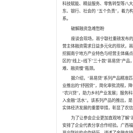
科技赋能、精益服务、零售转型等八大
东、银行、社会的 “五个负责”，着
系。
破解融资急难愁盼
座谈会现场，邕宁联社重磅发布的
营主体融资需求日益多元化的现状，邕
挖掘南宁地方产业特色与经营主体痛点
区的“线上+线下”三十款“邕易贷”产
难、融资慢”瓶颈。
据介绍，“邕易贷”系列产品精准
业推出的“纾困贷”，简化审批流程，
“农兴贷”，助力乡村产业发展；服务科
入金融“活水”。该系列产品的推出，
实体经济发展的重要举措，彰显了农信
为了让参会企业更加直观地了解“
安排了企业代表分享合作经验。广西福
邕宁联社的合作经历，讲述了金融支持