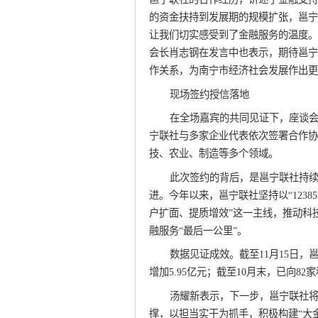
的资金扶持到发展期的规模扩张，邕宁
让我们切实感受到了金融服务的温度。
会长肖志钢在发言中也表示，期待邕宁
作关系，为南宁市经济社会发展作出更
现场签约授信落地
在全场嘉宾的共同见证下，座谈
宁联社与多家企业代表依次签署合作协
技、农业、制造等多个领域。
此次签约的背后，是邕宁联社持
进。今年以来，邕宁联社坚持以“1238
户扩面、提质增效”这一主线，推动科
融服务“最后一公里”。​
数据见证成效。截至11月15日，邕
增加5.95亿元；截至10月末，已向82
汤耀新表示，下一步，邕宁联社
撑，以担当实干为抓手，积极构建“大