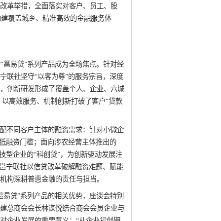
改革举措，全面落实对客户、员工、股
力构建覆盖城乡、精准高效的金融服务体
“邕易贷”系列产品成为全场焦点。针对经
宁联社坚守“以客为尊”的服务宗旨，深度
，创新研发形成了覆盖个人、企业、六城
品，以高效服务、机制创新打破了客户“贷款
匹配不同客户主体的融资需求：针对小微企
降低融资门槛；面向涉农经营主体推出的
技型企业的“科创贷”，为创新驱动发展注
是邕宁联社以信贷改革破解融资难题、赋能
机构深耕普惠金融的责任与担当。
邕易贷”系列产品的相关优势，座谈会特别
建总商会会长林谋悦结合商会会员企业与
对企业发展的重要意义：“从企业初创期