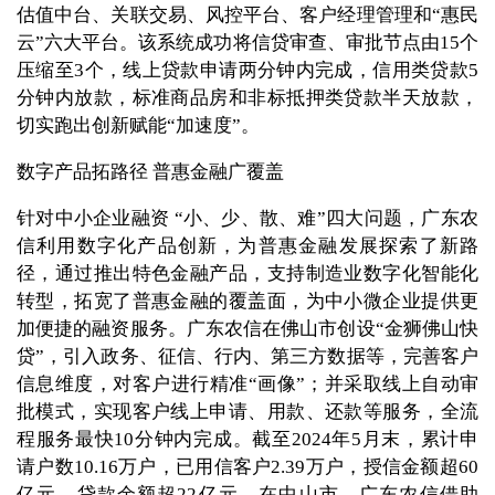
估值中台、关联交易、风控平台、客户经理管理和“惠民
云”六大平台。该系统成功将信贷审查、审批节点由15个
压缩至3个，线上贷款申请两分钟内完成，信用类贷款5
分钟内放款，标准商品房和非标抵押类贷款半天放款，
切实跑出创新赋能“加速度”。
数字产品拓路径 普惠金融广覆盖
针对中小企业融资 “小、少、散、难”四大问题，广东农
信利用数字化产品创新，为普惠金融发展探索了新路
径，通过推出特色金融产品，支持制造业数字化智能化
转型，拓宽了普惠金融的覆盖面，为中小微企业提供更
加便捷的融资服务。广东农信在佛山市创设“金狮佛山快
贷”，引入政务、征信、行内、第三方数据等，完善客户
信息维度，对客户进行精准“画像”；并采取线上自动审
批模式，实现客户线上申请、用款、还款等服务，全流
程服务最快10分钟内完成。截至2024年5月末，累计申
请户数10.16万户，已用信客户2.39万户，授信金额超60
亿元，贷款余额超22亿元。在中山市，广东农信借助