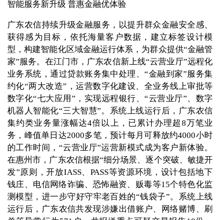
智能服务新升级 普惠金融优体验
广东农信持续升级金融服务，以提升群众金融安全感、
获得感为目标，依托海量客户数据，建立标签设计模
型，构建智能化区域金融运行体系，为群众提供“金融管
家”服务。在江门市，广东农信新上线“云营业厅”远程化
业务系统，通过贷款账务集中处理、“金融到家”服务集
约化“两大改造”，运营数字化建设、全业务线上审批等
数字化“七大应用”，实现远程银行、“云营业厅”、数字
机器人智能化“三大智慧”。系统上线运行后，广东农信
集约类业务量涨幅达4倍以上，已累计办理超8万笔业
务，峰值单日达2000多笔，预计每月可释放约4000小时
的工作时间，“云营业厅”运营新模式成为客户新体验。
在惠州市，广东农信根据“细分场景、逐个突破、敏捷开
发”原则，开放IASS、PASS等资源环境，设计包括地下
钱庄、电信网络诈骗、恐怖融资、贩毒等15个特色化监
测模型，进一步守好守牢老百姓的“钱袋子”。系统上线
运行后，广东农信共发现涉嫌出借账户、网络赌博、刷