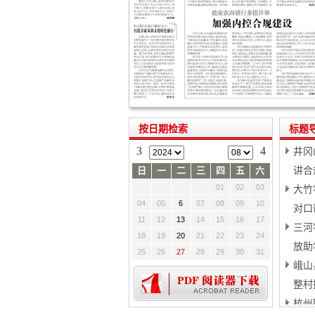
按日期检索
标题
3
4
井冈
日
一
二
三
四
五
六
讲合
01
02
03
大竹
04
05
6
07
08
09
10
对口
11
12
13
14
15
16
17
三河
18
19
20
21
22
23
24
放助
25
26
27
28
29
30
31
峨山
整村
杭州