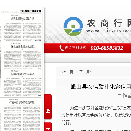
新闻报料热线：
3
上一篇
下一篇
4
峨山县农信联社化念信用
□ 作
为进一步提升金融服务“三农”质
念信用社以普惠金融为前提，以信贷投
前行。