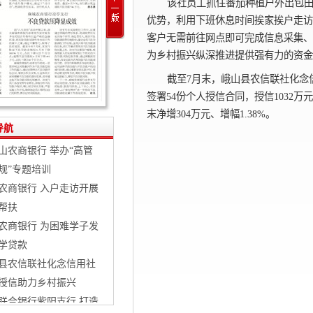
该社员工抓住番茄种植户外出包
优势，利用下班休息时间挨家挨户走访
客户无需前往网点即可完成信息采集、
为乡村振兴纵深推进提供强有力的资金
截至7月末，峨山县农信联社化念信
签署54份个人授信合同，授信1032万
末净增304万元、增幅1.38%。
导航
山农商银行 举办“高管
规”专题培训
农商银行 入户走访开展
帮扶
农商银行 为困难学子发
学贷款
县农信联社化念信用社
授信助力乡村振兴
联合银行紫阳支行 打造