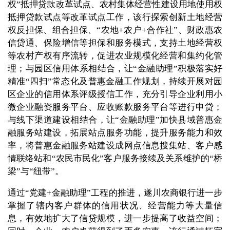
权”抵押贷款改革试点、农村集体经营性建设用地使用权
抵押贷款试点等改革试点工作，该行探索创新土地经营
权反担保、组合担保、“农地+农户+合作社”、财政惠农
信贷通、保险增信等担保和服务模式，支持土地经营权
等农村产权有序流转，促进农业规模化经营和集约化管
理；与园区信用体系相结合，让“金融助理”积极落实好
精准“四扫”常态化及普惠金融工作规划，持续开展对园
区企业的信用体系评级授信工作，充分引导企业利用小
微企业融资服务平台、应收账款服务平台等进行申贷；
与线下渠道建设相结合，让“金融助理”加快县域普惠金
融服务站建设，拓展站点服务功能，提升服务能力和效
率，将普惠金融服务站建设成网点信息搜集站、客户感
情联络站和“农民市民化”客户服务接续及关系维护的“桥
梁”与“纽带”。
通过“党建+金融助理”工程的推进，遂川农商银行进一步
掌握了辖内客户群体的信用状况、经营能力等大量信
息，有效地扩大了信贷规模，进一步提高了收益空间；