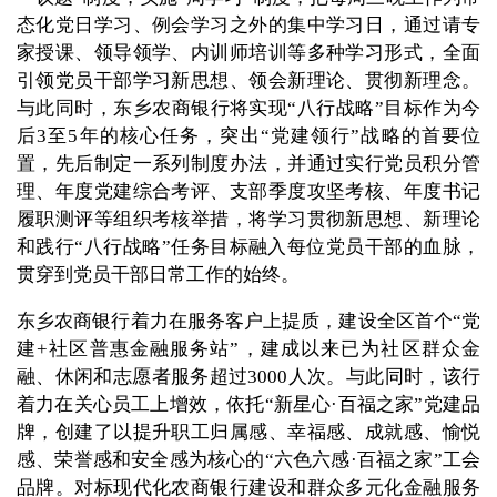
态化党日学习、例会学习之外的集中学习日，通过请专
家授课、领导领学、内训师培训等多种学习形式，全面
引领党员干部学习新思想、领会新理论、贯彻新理念。
与此同时，东乡农商银行将实现“八行战略”目标作为今
后3至5年的核心任务，突出“党建领行”战略的首要位
置，先后制定一系列制度办法，并通过实行党员积分管
理、年度党建综合考评、支部季度攻坚考核、年度书记
履职测评等组织考核举措，将学习贯彻新思想、新理论
和践行“八行战略”任务目标融入每位党员干部的血脉，
贯穿到党员干部日常工作的始终。
东乡农商银行着力在服务客户上提质，建设全区首个“党
建+社区普惠金融服务站”，建成以来已为社区群众金
融、休闲和志愿者服务超过3000人次。与此同时，该行
着力在关心员工上增效，依托“新星心·百福之家”党建品
牌，创建了以提升职工归属感、幸福感、成就感、愉悦
感、荣誉感和安全感为核心的“六色六感·百福之家”工会
品牌。对标现代化农商银行建设和群众多元化金融服务