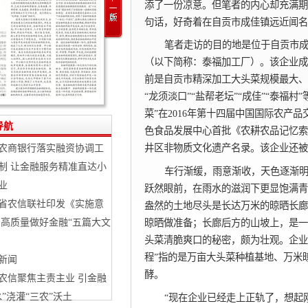
添了一份凉意。但笔者的内心却充满期
句话，好奇着在自贡市成佳镇远近闻名
笔者走访的目的地是位于自贡市
（以下简称：泰福加工厂）。该企业成立
前是自贡市精深加工大头菜规模最大、
“龙须淡口”“盐帮老坛”“成佳”“泰福
菜”在2016年第十四届中国国际农产品
导航
色食品发展中心首批《农耕农品记忆索
井区非物质文化遗产名录。该企业还被
农商银行落实融资协调工
制 让金融服务精准直达小
车行渐缓，雨意渐收，天色逐渐
业
跃然眼前，在雨水的滋润下更显饱满青
省农信联社印发《实施意
盎然的土地尽头是长达万米的晾晒长廊
晾晒做准备；长廊后方的山坡上，是一
 高质量做好金融“五篇大文
头菜清脆爽口的秘密，颇为壮观。企业
程”指的是万亩大头菜种植基地、万米
新闻
酵。
农信聚焦主责主业 引金融
水”浇灌“三农”沃土
“现在企业已经走上正轨了，想起