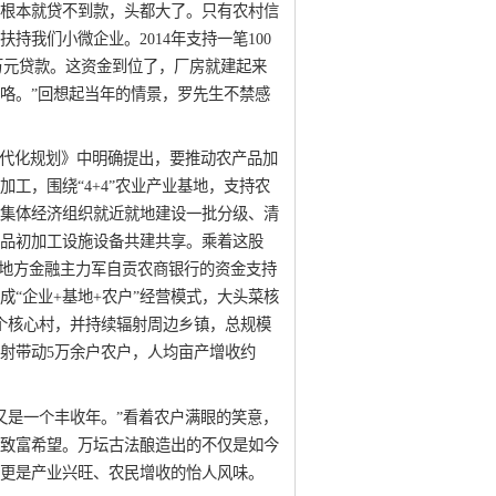
根本就贷不到款，头都大了。只有农村信
持我们小微企业。2014年支持一笔100
0万元贷款。这资金到位了，厂房就建起来
咯。”回想起当年的情景，罗先生不禁感
现代化规划》中明确提出，要推动农产品加
工，围绕“4+4”农业产业基地，支持农
集体经济组织就近就地建设一批分级、清
品初加工设施设备共建共享。乘着这股
在地方金融主力军自贡农商银行的资金支持
成“企业+基地+农户”经营模式，大头菜核
7个核心村，并持续辐射周边乡镇，总规模
，辐射带动5万余户农户，人均亩产增收约
又是一个丰收年。”看着农户满眼的笑意，
致富希望。万坛古法酿造出的不仅是如今
更是产业兴旺、农民增收的怡人风味。