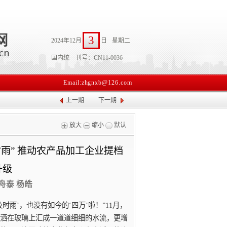
3
2024年12月
日
星期二
国内统一刊号：CN11-0036
Email:zhgnxb@126.com
上一期
下一期
放大
缩小
默认
雨” 推动农产品加工企业提档
升级
 舟泰 杨皓
及时雨’，也没有如今的‘四万’啦！”11月，
洒在玻璃上汇成一道道细细的水流，更增