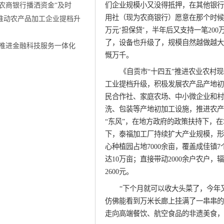
们企业规模小又没得抵押，在其他银行
农商银行播洒资金“及时
用社（现为农商银行）愿意在那个时候扶
 推动农产品加工企业提档升
万元‘担保贷’，半年后又支持一笔20
了，设备也升级了，规模自然越做越大
推进金融科技服务一体化
慨万千。
《自贡市“十四五”推进农业农村
工业提档升级，积极发展农产品产地初加
民合作社、家庭农场、中小微企业和村
洗、包装等产地初加工设施，推进农产
“东风”，在地方政府的政策扶持下，
下，泰福加工厂持续扩大产业规模，形
心种植园占地7000余亩，覆盖成佳镇
达10万亩；直接带动2000余户农户
2600元。
“下个月就可以收大头菜了，今年
仿佛能看到万米长廊上挂满了一串串的
走向高端餐饮、航空食品的非遗美食，