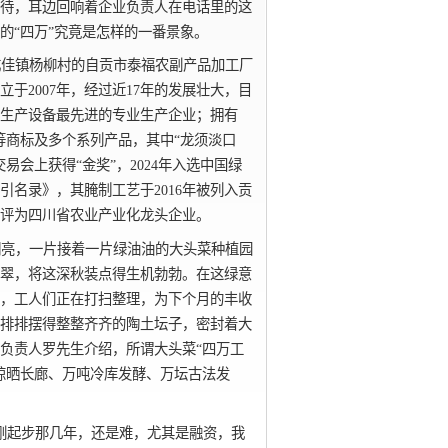
待，耳边回响着企业负责人在电话里的这
的“四万”究竟是怎样的一番景象。
成佳镇杨柳村的自贡市泰福农副产品加工厂
于2007年，经过近17年的发展壮大，目
生产设备最先进的专业生产企业；拥有
村”等商标及多个系列产品，其中“龙须淡口
交易会上获得“金奖”，2024年入选中国绿
引名录》，其腌制工艺于2016年被列入贡
评为四川省农业产业化龙头企业。
明亮，一片接着一片绿油油的大头菜种植园
翠，将这深秋装点得生机勃勃。在这绿意
，工人们正在打扫整理，为下个月的丰收
排排摆得整整齐齐的陶土坛子，密封着大
负责人罗先生介绍，所谓大头菜“四万工
晾晒长廊、万吨冷库发酵、万坛古法发
刚起步那几年，还是难，尤其是融资，我