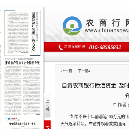
新闻报料热线：
3
上一篇
下一篇
4
自贡农商银行播洒资金“及时
□ 作者
“如果不是十年前那笔100万元的‘
天气逐渐转凉，车窗外飘着蒙蒙细雨，