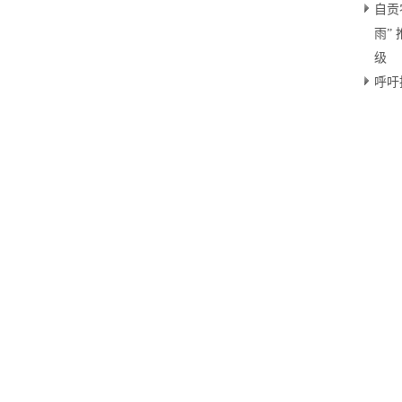
自贡
雨”
级
呼吁