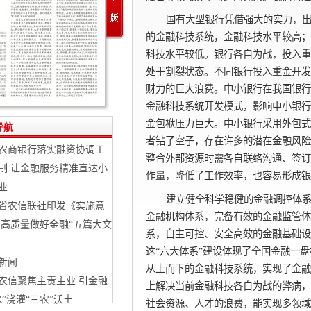
国有大型银行凭借强大的实力，
的金融科技系统，金融科技水平较高；
科技水平较低。银行各自为战，投入重
处于割裂状态。不同银行投入重金开发
财力的巨大浪费。中小银行在我国银行
金融科技系统开发模式，影响中小银行
金包袱压力巨大。中小银行采用外包式
导航
者钻了空子，存在许多的潜在金融风险
农商银行落实融资协调工
整合外部资源时需各自联络沟通、签订
制 让金融服务精准直达小
作量，降低了工作效率，也容易形成银
业
建立健全科学稳健的金融调控体
省农信联社印发《实施意
金融机构体系，完备有效的金融监管体
 高质量做好金融“五篇大文
系，自主可控、安全高效的金融基础设
这“六大体系”建设体现了全国金融一
新闻
从上而下的金融科技系统，实现了金融
农信聚焦主责主业 引金融
上解决当前金融科技各自为战的弊病，
水”浇灌“三农”沃土
社会资源、人才的浪费，能实现多领域