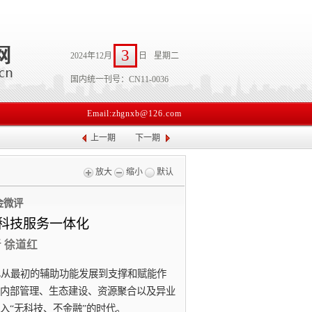
3
2024年12月
日
星期二
国内统一刊号：CN11-0036
Email:zhgnxb@126.com
上一期
下一期
放大
缩小
默认
金微评
科技服务一体化
者 徐道红
已从最初的辅助功能发展到支撑和赋能作
内部管理、生态建设、资源聚合以及异业
入“无科技、不金融”的时代。