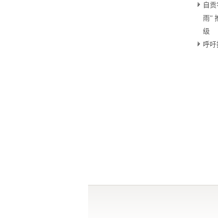
自贡
雨”
级
呼吁