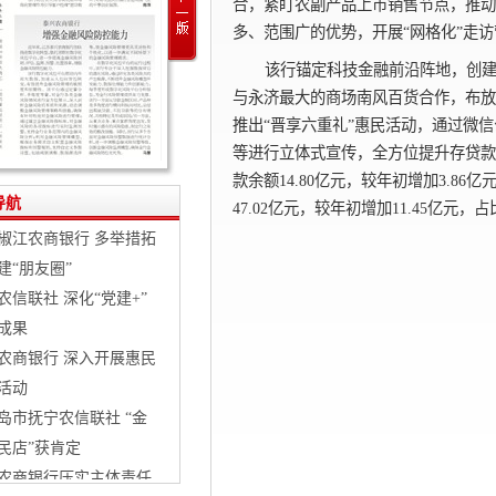
合，紧盯农副产品上市销售节点，推动
多、范围广的优势，开展“网格化”走
该行锚定科技金融前沿阵地，创建
与永济最大的商场南风百货合作，布放
推出“晋享六重礼”惠民活动，通过微
等进行立体式宣传，全方位提升存贷款
款余额14.80亿元，较年初增加3.86
导航
47.02亿元，较年初增加11.45亿元，占比
椒江农商银行 多举措拓
建“朋友圈”
农信联社 深化“党建+”
成果
农商银行 深入开展惠民
活动
岛市抚宁农信联社 “金
民店”获肯定
农商银行压实主体责任