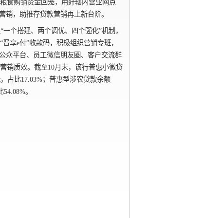
粮食购销资金回笼，用好辖内营业网点
访营销，助推存贷款营销再上新台阶。
“一个搭建、两个调优、四个强化”机制，
“晋享e付”收款码，积极组织营销专班，
信公众平台、员工微信朋友圈、客户交流群
营销质效。截至10月末，该行普惠小微贷
亿元，占比17.03%；普惠型涉农贷款余额
54.08%。