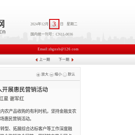
3
2024年12月
日
星期二
国内统一刊号：CN11-0036
Email:zhgnxb@126.com
上一期
下一期
放大
缩小
默认
入开展惠民营销活动
何红星 谢军红
区内农产品收购的有利时机，坚持金融支农
场惠民营销活动。
贷转型、拓展综合达标客户等工作深度融