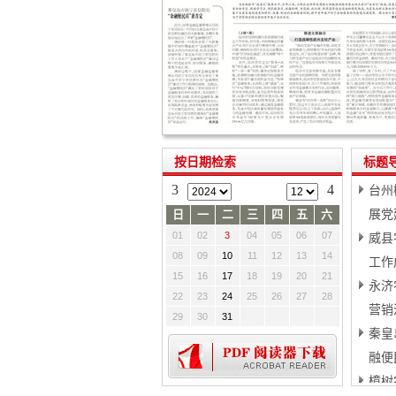
按日期检索
标题
3
4
台州
日
一
二
三
四
五
六
展党
01
02
3
04
05
06
07
威县
08
09
10
11
12
13
14
工作
15
16
17
18
19
20
21
永济
22
23
24
25
26
27
28
营销
29
30
31
秦皇
融便
樟树