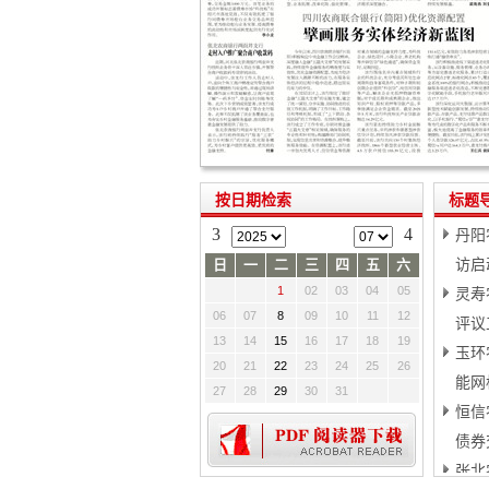
按日期检索
标题
3
4
丹阳
日
一
二
三
四
五
六
访启
1
02
03
04
05
灵寿
06
07
8
09
10
11
12
评议
13
14
15
16
17
18
19
玉环
20
21
22
23
24
25
26
能网
27
28
29
30
31
恒信
债券
张北