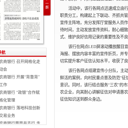
活动中，该行各网点迅速成立由
职责分工，构建起上下联动、齐抓共管
宣传主阵地，充分发挥厅堂服务人员作
待时间，主动发放宣传资料，耐心细致
式、维护良好信用记录的重要性及不良
该行在网点LED屏滚动播放醒目
导航
海报、摆放内容丰富的宣传折页，并专
切实提升客户征信认知水平，收获了良
农商银行 召开网格化走
动会
该行各网点组建宣传小分队，主
农商银行 开展“背靠背”
鲜活的案例，向村民重点普及防范“征
意识。同时，该行结合服务“三农”的
工作
农企业，向其耐心讲解征信对申请惠农
农商银行 “政银”合作赋
征信知识送到群众身边。
格化管理
农商银行 落地科技创新
交易业务
农商银行两面井支行 走