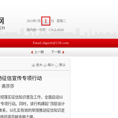
1
2025年7月
日
星期二
国内统一刊号：CN11-0036
Email:zhgnxb@126.com
上一期
下一期
放大
缩小
默认
动征信宣传专项行动
者 高莎莎
贯彻落实征信知识普及工作，全面启动以
传专项行动。同时，该行构建起“顶层设计
传体系，以扎实有效的举措推动征信知识走
商环境贡献金融力量。