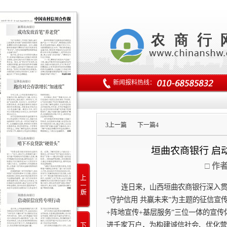
新闻报料热线：
3
上一篇
下一篇
4
垣曲农商银行 启
□ 作
连日来，山西垣曲农商银行深入
“守护信用 共赢未来”为主题的征信宣
+阵地宣传+基层服务”三位一体的宣
进千家万户，为构建诚信社会、优化营