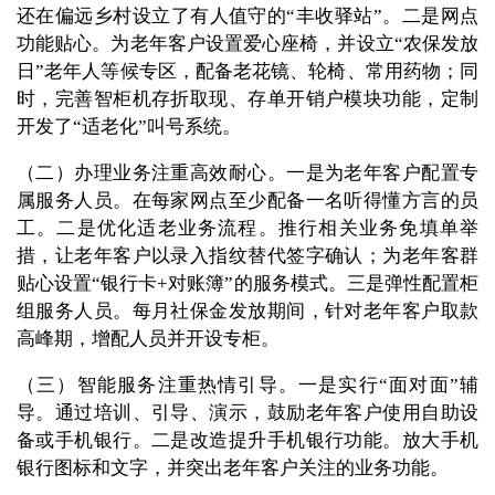
还在偏远乡村设立了有人值守的“丰收驿站”。二是网点
功能贴心。为老年客户设置爱心座椅，并设立“农保发放
日”老年人等候专区，配备老花镜、轮椅、常用药物；同
时，完善智柜机存折取现、存单开销户模块功能，定制
开发了“适老化”叫号系统。
（二）办理业务注重高效耐心。一是为老年客户配置专
属服务人员。在每家网点至少配备一名听得懂方言的员
工。二是优化适老业务流程。推行相关业务免填单举
措，让老年客户以录入指纹替代签字确认；为老年客群
贴心设置“银行卡+对账簿”的服务模式。三是弹性配置柜
组服务人员。每月社保金发放期间，针对老年客户取款
高峰期，增配人员并开设专柜。
（三）智能服务注重热情引导。一是实行“面对面”辅
导。通过培训、引导、演示，鼓励老年客户使用自助设
备或手机银行。二是改造提升手机银行功能。放大手机
银行图标和文字，并突出老年客户关注的业务功能。