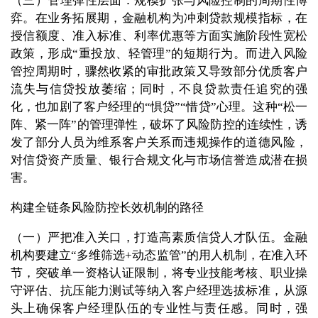
（三）管理弹性层面：规模扩张与风险控制的周期性博
弈。在业务拓展期，金融机构为冲刺贷款规模指标，在
授信额度、准入标准、利率优惠等方面实施阶段性宽松
政策，形成“重投放、轻管理”的短期行为。而进入风险
管控周期时，骤然收紧的审批政策又导致部分优质客户
流失与信贷投放萎缩；同时，不良贷款责任追究的强
化，也加剧了客户经理的“惧贷”“惜贷”心理。这种“松一
阵、紧一阵”的管理弹性，破坏了风险防控的连续性，诱
发了部分人员为维系客户关系而违规操作的道德风险，
对信贷资产质量、银行合规文化与市场信誉造成潜在损
害。
构建全链条风险防控长效机制的路径
（一）严把准入关口，打造高素质信贷人才队伍。金融
机构要建立“多维筛选+动态监管”的用人机制，在准入环
节，突破单一资格认证限制，将专业技能考核、职业操
守评估、抗压能力测试等纳入客户经理选拔标准，从源
头上确保客户经理队伍的专业性与责任感。同时，强